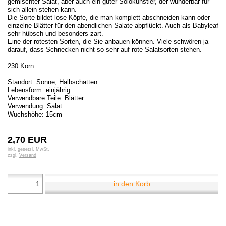
gemischter Salat, aber auch ein guter Solokünstler, der wunderbar für
sich allein stehen kann.
Die Sorte bildet lose Köpfe, die man komplett abschneiden kann oder
einzelne Blätter für den abendlichen Salate abpflückt. Auch als Babyleaf
sehr hübsch und besonders zart.
Eine der rotesten Sorten, die Sie anbauen können. Viele schwören ja
darauf, dass Schnecken nicht so sehr auf rote Salatsorten stehen.
230 Korn
Standort: Sonne, Halbschatten
Lebensform: einjährig
Verwendbare Teile: Blätter
Verwendung: Salat
Wuchshöhe: 15cm
2,70 EUR
inkl. gesetzl. MwSt.
zzgl.
Versand
in den Korb