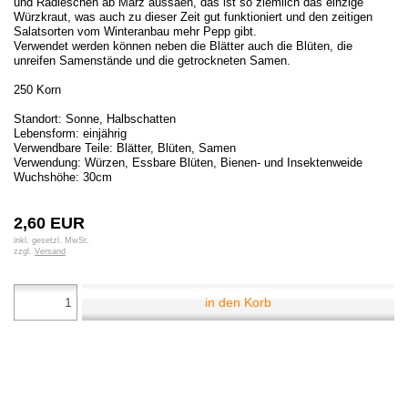
und Radieschen ab März aussäen, das ist so ziemlich das einzige
Würzkraut, was auch zu dieser Zeit gut funktioniert und den zeitigen
Salatsorten vom Winteranbau mehr Pepp gibt.
Verwendet werden können neben die Blätter auch die Blüten, die
unreifen Samenstände und die getrockneten Samen.
250 Korn
Standort: Sonne, Halbschatten
Lebensform: einjährig
Verwendbare Teile: Blätter, Blüten, Samen
Verwendung: Würzen, Essbare Blüten, Bienen- und Insektenweide
Wuchshöhe: 30cm
2,60 EUR
inkl. gesetzl. MwSt.
zzgl.
Versand
in den Korb