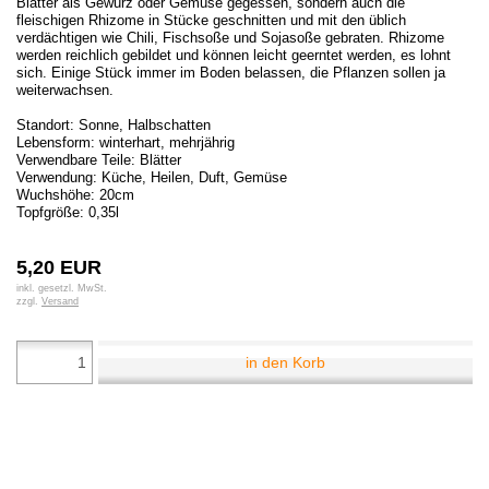
Blätter als Gewürz oder Gemüse gegessen, sondern auch die
fleischigen Rhizome in Stücke geschnitten und mit den üblich
verdächtigen wie Chili, Fischsoße und Sojasoße gebraten. Rhizome
werden reichlich gebildet und können leicht geerntet werden, es lohnt
sich. Einige Stück immer im Boden belassen, die Pflanzen sollen ja
weiterwachsen.
Standort: Sonne, Halbschatten
Lebensform: winterhart, mehrjährig
Verwendbare Teile: Blätter
Verwendung: Küche, Heilen, Duft, Gemüse
Wuchshöhe: 20cm
Topfgröße: 0,35l
5,20 EUR
inkl. gesetzl. MwSt.
zzgl.
Versand
in den Korb