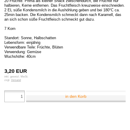
20 Früchte. Prima als kleiner Snack zwischendurch, die Früchte nur
halbieren, Kerne entfernen. Das Fruchtfleisch kreuzweise einschneiden.
2 EL süße Kondensmilch in die Aushöhlung geben und bei 180°C ca.
25min backen. Die Kondensmilch schmeckt dann nach Karamell, das
an sich schon süße Fruchtfleisch schmeckt gut dazu.
7 Korn
Standort: Sonne, Halbschatten
Lebensform: einjährig
Verwendbare Teile: Früchte, Blüten
Verwendung: Gemüse
Wuchshöhe: 40cm
3,20 EUR
inkl. gesetzl. MwSt.
zzgl.
Versand
in den Korb