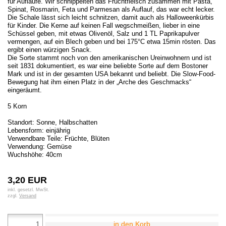
für Aufläufe. Wir schnippelten das Fruchtfleisch zusammen mit Pasta,
Spinat, Rosmarin, Feta und Parmesan als Auflauf, das war echt lecker.
Die Schale lässt sich leicht schnitzen, damit auch als Halloweenkürbis
für Kinder. Die Kerne auf keinen Fall wegschmeißen, lieber in eine
Schüssel geben, mit etwas Olivenöl, Salz und 1 TL Paprikapulver
vermengen, auf ein Blech geben und bei 175°C etwa 15min rösten. Das
ergibt einen würzigen Snack.
Die Sorte stammt noch von den amerikanischen Ureinwohnern und ist
seit 1831 dokumentiert, es war eine beliebte Sorte auf dem Bostoner
Mark und ist in der gesamten USA bekannt und beliebt. Die Slow-Food-
Bewegung hat ihm einen Platz in der „Arche des Geschmacks“
eingeräumt.
5 Korn
Standort: Sonne, Halbschatten
Lebensform: einjährig
Verwendbare Teile: Früchte, Blüten
Verwendung: Gemüse
Wuchshöhe: 40cm
3,20 EUR
inkl. gesetzl. MwSt.
zzgl.
Versand
in den Korb