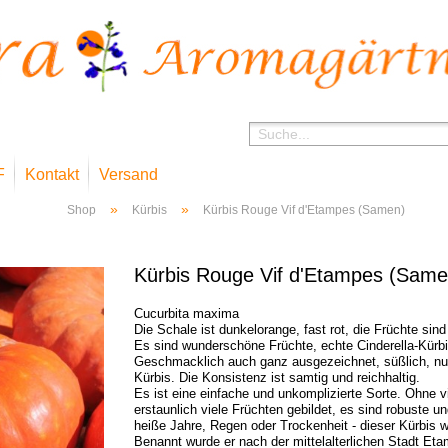
F
Kontakt
Versand
»
»
Shop
Kürbis
Kürbis Rouge Vif d'Etampes (Samen)
Kürbis Rouge Vif d'Etampes (Same
Cucurbita maxima
Die Schale ist dunkelorange, fast rot, die Früchte sind 
Es sind wunderschöne Früchte, echte Cinderella-Kürb
Geschmacklich auch ganz ausgezeichnet, süßlich, nu
Kürbis. Die Konsistenz ist samtig und reichhaltig.
Es ist eine einfache und unkomplizierte Sorte. Ohne 
erstaunlich viele Früchten gebildet, es sind robuste u
heiße Jahre, Regen oder Trockenheit - dieser Kürbis 
Benannt wurde er nach der mittelalterlichen Stadt Et