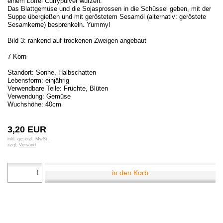
einem Löffel Currypulver würzen.
Das Blattgemüse und die Sojasprossen in die Schüssel geben, mit der
Suppe übergießen und mit geröstetem Sesamöl (alternativ: geröstete
Sesamkerne) besprenkeln. Yummy!
Bild 3: rankend auf trockenen Zweigen angebaut
7 Korn
Standort: Sonne, Halbschatten
Lebensform: einjährig
Verwendbare Teile: Früchte, Blüten
Verwendung: Gemüse
Wuchshöhe: 40cm
3,20 EUR
inkl. gesetzl. MwSt.
zzgl.
Versand
in den Korb