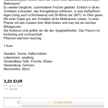
Makkaronis“.
Es werden längliche, ockerfarbene Früchte gebildet. Einfach in dicke
Scheiben schneiden, das Kerngehäuse entfernen, in eine Auflaufform
legen (ruhig auch schichtweise) und 30-40min bei 180°C im Ofen garen.
Mit einer Gabel aus den Scheiben dicke Makkaronis ziehen. In einer
Pfanne mit den Zutaten ihrer Wahl braten und man hat ein leichtes
Mittagessen.
Die Kürbisse sind größer als die des Spaghettikürbis. Das Fleisch ist
feinkörnig und schmackhaft.
Pflanzen wachsen buschig.
7 Korn
Standort: Sonne, Halbschatten
Lebensform: einjährig
Verwendbare Teile: Früchte, Blüten
Verwendung: Gemüse
Wuchshöhe: 40cm
3,20 EUR
inkl. gesetzl. MwSt.
zzgl.
Versand
in den Korb