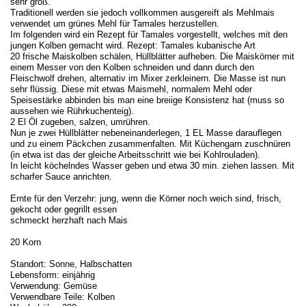
sehr groß.
Traditionell werden sie jedoch vollkommen ausgereift als Mehlmais
verwendet um grünes Mehl für Tamales herzustellen.
Im folgenden wird ein Rezept für Tamales vorgestellt, welches mit den
jungen Kolben gemacht wird. Rezept: Tamales kubanische Art
20 frische Maiskolben schälen, Hüllblätter aufheben. Die Maiskörner mit
einem Messer von den Kolben schneiden und dann durch den
Fleischwolf drehen, alternativ im Mixer zerkleinern. Die Masse ist nun
sehr flüssig. Diese mit etwas Maismehl, normalem Mehl oder
Speisestärke abbinden bis man eine breiige Konsistenz hat (muss so
aussehen wie Rührkuchenteig).
2 El Öl zugeben, salzen, umrühren.
Nun je zwei Hüllblätter nebeneinanderlegen, 1 EL Masse darauflegen
und zu einem Päckchen zusammenfalten. Mit Küchengarn zuschnüren
(in etwa ist das der gleiche Arbeitsschritt wie bei Kohlrouladen).
In leicht köchelndes Wasser geben und etwa 30 min. ziehen lassen. Mit
scharfer Sauce anrichten.
Ernte für den Verzehr: jung, wenn die Körner noch weich sind, frisch,
gekocht oder gegrillt essen
schmeckt herzhaft nach Mais
20 Korn
Standort: Sonne, Halbschatten
Lebensform: einjährig
Verwendung: Gemüse
Verwendbare Teile: Kolben