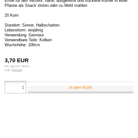
Ernte für den Verzehr: harte, ausgereifte und trockene Körner in einer
Pfanne als Snack rösten oder zu Mehl mahlen
20 Korn
Standort: Sonne, Halbschatten
Lebensform: einjährig
Verwendung: Gemüse
Verwendbare Teile: Kolben
Wuchshöhe: 100cm
3,70 EUR
inkl. gesetzl. MwSt.
zzgl.
Versand
in den Korb