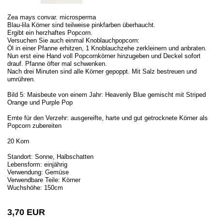
Zea mays convar. microsperma
Blau-lila Körner sind teilweise pinkfarben überhaucht.
Ergibt ein herzhaftes Popcorn.
Versuchen Sie auch einmal Knoblauchpopcorn:
Öl in einer Pfanne erhitzen, 1 Knoblauchzehe zerkleinern und anbraten.
Nun erst eine Hand voll Popcornkörner hinzugeben und Deckel sofort
drauf. Pfanne öfter mal schwenken.
Nach drei Minuten sind alle Körner gepoppt. Mit Salz bestreuen und
umrühren.
Bild 5: Maisbeute von einem Jahr: Heavenly Blue gemischt mit Striped
Orange und Purple Pop
Ernte für den Verzehr: ausgereifte, harte und gut getrocknete Körner als
Popcorn zubereiten
20 Korn
Standort: Sonne, Halbschatten
Lebensform: einjährig
Verwendung: Gemüse
Verwendbare Teile: Körner
Wuchshöhe: 150cm
3,70 EUR