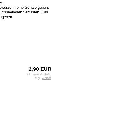
r.
würze in eine Schale geben,
Schneebesen verrühren. Das
zugeben.
2,90 EUR
inkl. gesetzl. MwSt.
zzgl.
Versand