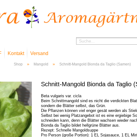
F
Kontakt
Versand
»
»
Shop
Mangold
Schnitt-Mangold Bionda da Taglio (Samen)
Schnitt-Mangold Bionda da Taglio 
Beta vulgaris var. cicla
Beim Schnittmangold sind es nicht die verdickten Blatts
sondern die Blätter selbst, das Grün.
Die Pflanzen können viel enger gesät werden als Stie
Selbst bei wenig Platzangebot ist es eine ergiebige 
schneiden kann, denn die Blätter wachsen wieder nac
Bionda da Taglio bildet hellgrüne Blätter aus.
Rezept: Schnelle Mangoldsuppe
Pro Person (große Portion): 1 EL Sojasauce, 1 EL Mir