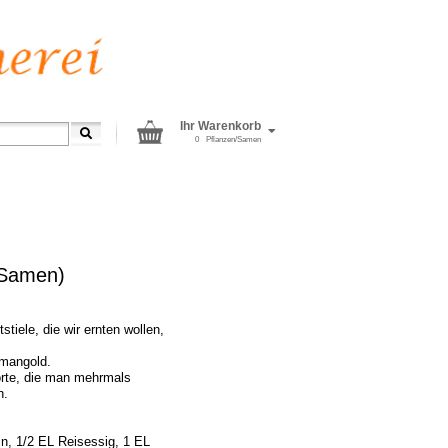
Ihr Warenkorb
0
Pflanzen/Samen
(Samen)
tiele, die wir ernten wollen,
lmangold.
Sorte, die man mehrmals
h.
in, 1/2 EL Reisessig, 1 EL