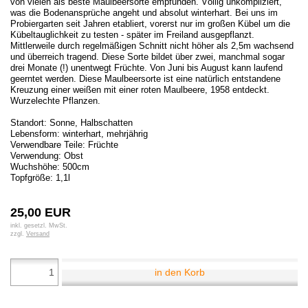
von vielen als beste Maulbeersorte empfunden. Völlig unkompliziert,
was die Bodenansprüche angeht und absolut winterhart. Bei uns im
Probiergarten seit Jahren etabliert, vorerst nur im großen Kübel um die
Kübeltauglichkeit zu testen - später im Freiland ausgepflanzt.
Mittlerweile durch regelmäßigen Schnitt nicht höher als 2,5m wachsend
und überreich tragend. Diese Sorte bildet über zwei, manchmal sogar
drei Monate (!) unentwegt Früchte. Von Juni bis August kann laufend
geerntet werden. Diese Maulbeersorte ist eine natürlich entstandene
Kreuzung einer weißen mit einer roten Maulbeere, 1958 entdeckt.
Wurzelechte Pflanzen.
Standort: Sonne, Halbschatten
Lebensform: winterhart, mehrjährig
Verwendbare Teile: Früchte
Verwendung: Obst
Wuchshöhe: 500cm
Topfgröße: 1,1l
25,00 EUR
inkl. gesetzl. MwSt.
zzgl.
Versand
in den Korb