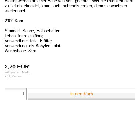
Blätter werden ab einer Höhe von 5cm geerntet. Wer die Pflanzen nicht
zu tief abschneidet, kann auch mehrmals ernten, denn sie wachsen
wieder nach.
2900 Korn
Standort: Sonne, Halbschatten
Lebensform: einjährig
Verwendbare Teile: Blätter
Verwendung: als Babyleafsalat
Wuchshöhe: 8cm
2,70 EUR
inkl. gesetzl. MwSt.
zzgl.
Versand
in den Korb