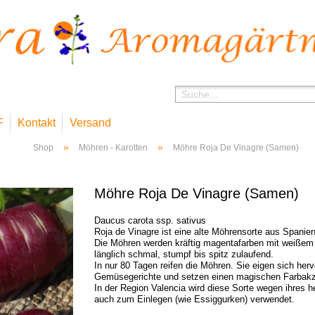
F
Kontakt
Versand
»
»
Shop
Möhren - Karotten
Möhre Roja De Vinagre (Samen)
Möhre Roja De Vinagre (Samen)
Daucus carota ssp. sativus
Roja de Vinagre ist eine alte Möhrensorte aus Spanien
Die Möhren werden kräftig magentafarben mit weißem
länglich schmal, stumpf bis spitz zulaufend.
In nur 80 Tagen reifen die Möhren. Sie eigen sich her
Gemüsegerichte und setzen einen magischen Farbakz
In der Region Valencia wird diese Sorte wegen ihres
auch zum Einlegen (wie Essiggurken) verwendet.