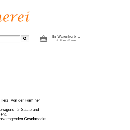
Ihr Warenkorb
0
Pflanzen/Samen
.
 Herz. Von der Form her
vorragend für Salate und
ent.
 hervorragenden Geschmacks