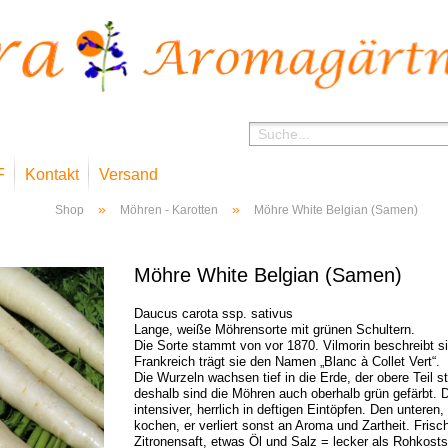
F
Kontakt
Versand
»
»
Shop
Möhren - Karotten
Möhre White Belgian (Samen)
Möhre White Belgian (Samen)
Daucus carota ssp. sativus
Lange, weiße Möhrensorte mit grünen Schultern.
Die Sorte stammt von vor 1870. Vilmorin beschreibt si
Frankreich trägt sie den Namen „Blanc à Collet Vert“.
Die Wurzeln wachsen tief in die Erde, der obere Teil s
deshalb sind die Möhren auch oberhalb grün gefärbt. 
intensiver, herrlich in deftigen Eintöpfen. Den unteren, 
kochen, er verliert sonst an Aroma und Zartheit. Frisc
Zitronensaft, etwas Öl und Salz = lecker als Rohkosts