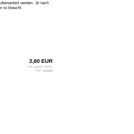
t überwintert werden. Je nach
e so braucht.
2,60 EUR
inkl. gesetzl. MwSt.
zzgl.
Versand