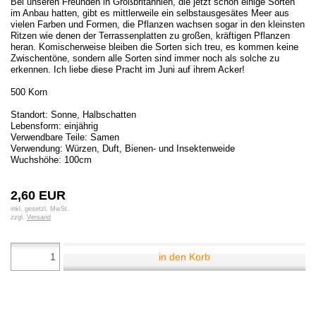
Bei unseren Freunden in Großbritannien, die jetzt schon einige Sorten
im Anbau hatten, gibt es mittlerweile ein selbstausgesätes Meer aus
vielen Farben und Formen, die Pflanzen wachsen sogar in den kleinsten
Ritzen wie denen der Terrassenplatten zu großen, kräftigen Pflanzen
heran. Komischerweise bleiben die Sorten sich treu, es kommen keine
Zwischentöne, sondern alle Sorten sind immer noch als solche zu
erkennen. Ich liebe diese Pracht im Juni auf ihrem Acker!
500 Korn
Standort: Sonne, Halbschatten
Lebensform: einjährig
Verwendbare Teile: Samen
Verwendung: Würzen, Duft, Bienen- und Insektenweide
Wuchshöhe: 100cm
2,60 EUR
inkl. gesetzl. MwSt.
zzgl.
Versand
in den Korb