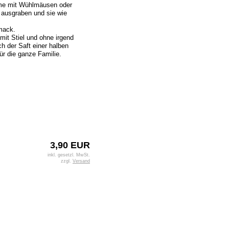
eme mit Wühlmäusen oder
 ausgraben und sie wie
hmack.
it Stiel und ohne irgend
 der Saft einer halben
ür die ganze Familie.
3,90 EUR
inkl. gesetzl. MwSt.
zzgl.
Versand