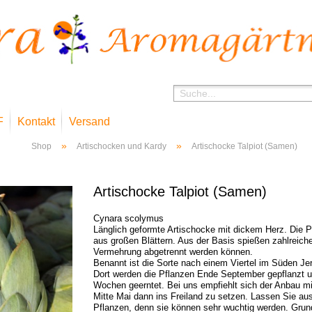
F
Kontakt
Versand
»
»
Shop
Artischocken und Kardy
Artischocke Talpiot (Samen)
Artischocke Talpiot (Samen)
Cynara scolymus
Länglich geformte Artischocke mit dickem Herz. Die P
aus großen Blättern. Aus der Basis spießen zahlreiche
Vermehrung abgetrennt werden können.
Benannt ist die Sorte nach einem Viertel im Süden Je
Dort werden die Pflanzen Ende September gepflanzt un
Wochen geerntet. Bei uns empfiehlt sich der Anbau mit
Mitte Mai dann ins Freiland zu setzen. Lassen Sie au
Pflanzen, denn sie können sehr wuchtig werden. Grund