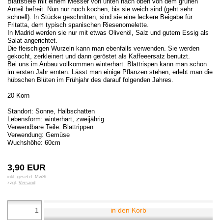
Blattstiele mit einem Messer von unten nach oben von dem grünen
Anteil befreit. Nun nur noch kochen, bis sie weich sind (geht sehr
schnell). In Stücke geschnitten, sind sie eine leckere Beigabe für
Fritatta, dem typisch spanischen Riesenomelette.
In Madrid werden sie nur mit etwas Olivenöl, Salz und gutem Essig als
Salat angerichtet.
Die fleischigen Wurzeln kann man ebenfalls verwenden. Sie werden
gekocht, zerkleinert und dann geröstet als Kaffeeersatz benutzt.
Bei uns im Anbau vollkommen winterhart. Blattrispen kann man schon
im ersten Jahr ernten. Lässt man einige Pflanzen stehen, erlebt man die
hübschen Blüten im Frühjahr des darauf folgenden Jahres.
20 Korn
Standort: Sonne, Halbschatten
Lebensform: winterhart, zweijährig
Verwendbare Teile: Blattrippen
Verwendung: Gemüse
Wuchshöhe: 60cm
3,90 EUR
inkl. gesetzl. MwSt.
zzgl.
Versand
in den Korb