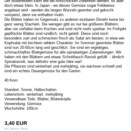
Der Blütenboden kann wie bei Artischocken zubereitet werden, ist aber
doch etwas klein. In Japan - wo dieses Gemüse sogar Feldweise
angebaut wird - werden die langen Wurzeln geerntet und gekocht
verspeist, denn sie enthalten Inulin.
Die Blätter haben im Gegensatz zu anderen essbaren Disteln keine bis
ganz wenig Stacheln. Die wenigen gibt es nur bei größeren Blättern,
aber sie zerfallen beim Kochen und sind nicht mehr spürbar. Im Frühjahr
gepflückte Blätter sind rundlich, nicht geteilt. Diese sind noch
besonders zart und schmecken frisch als Salat am besten, in etwa wie
Kopfsalat mit leichtem wildem Charakter. Im Sommer geerntete Blätter
sind nun 20-50cm lang und geschlitzt. Sie sind ein ergiebiges,
schmackhaftes Blattgemüse für alle spinatartigen Zubereitungen. Wir
haben mit den Blättern und etwas Schnittlauch Ravioli gefüllt - ähnlich
Spinatravioli, was definitiv eine gute Idee war!
Die Pflanzen sind winterhart und mehrjährig, sie wachsen schnell und
sind ein echtes Dauergemüse für den Garten.
40 Korn
Standort: Sonne, Halbschatten
Lebensform: winterhart, mehrjährig
Verwendbare Teile: Blätter, Blütenköpfe
Verwendung: Gemüse
Wuchshöhe: 100cm
3,40 EUR
inkl. gesetzl. MwSt.