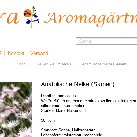
F
Kontakt
Versand
»
»
Shop
Nelken & Duftnelken
Anatolische Nelke (Samen)
Anatolische Nelke (Samen)
Dianthus anatolicus
Weiße Blüten mit einem eindrucksvollen pinkfarbenen 
silbergraue Laub erheben.
Starker, klarer Nelkenduft.
50 Korn
Standort: Sonne, Halbschatten
Lebensform: winterhart, mehrjährig