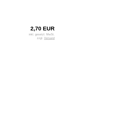
2,70 EUR
inkl. gesetzl. MwSt.
zzgl.
Versand