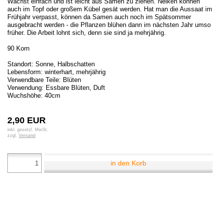
Wächst einfach und ist leicht aus Samen zu ziehen. Nelken können
auch im Topf oder großem Kübel gesät werden. Hat man die Aussaat im
Frühjahr verpasst, können da Samen auch noch im Spätsommer
ausgebracht werden - die Pflanzen blühen dann im nächsten Jahr umso
früher. Die Arbeit lohnt sich, denn sie sind ja mehrjährig.
90 Korn
Standort: Sonne, Halbschatten
Lebensform: winterhart, mehrjährig
Verwendbare Teile: Blüten
Verwendung: Essbare Blüten, Duft
Wuchshöhe: 40cm
2,90 EUR
inkl. gesetzl. MwSt.
zzgl.
Versand
in den Korb