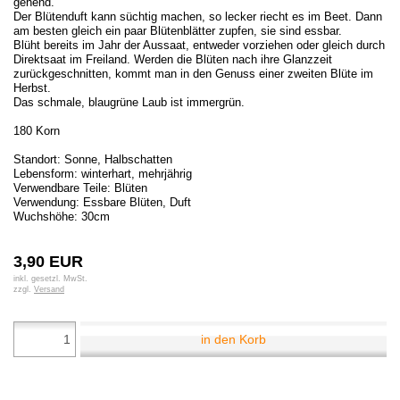
gehend.
Der Blütenduft kann süchtig machen, so lecker riecht es im Beet. Dann
am besten gleich ein paar Blütenblätter zupfen, sie sind essbar.
Blüht bereits im Jahr der Aussaat, entweder vorziehen oder gleich durch
Direktsaat im Freiland. Werden die Blüten nach ihre Glanzzeit
zurückgeschnitten, kommt man in den Genuss einer zweiten Blüte im
Herbst.
Das schmale, blaugrüne Laub ist immergrün.
180 Korn
Standort: Sonne, Halbschatten
Lebensform: winterhart, mehrjährig
Verwendbare Teile: Blüten
Verwendung: Essbare Blüten, Duft
Wuchshöhe: 30cm
3,90 EUR
inkl. gesetzl. MwSt.
zzgl.
Versand
in den Korb