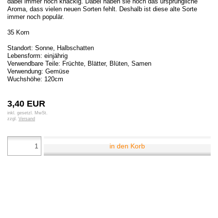
dabei immer noch knackig. Dabei haben sie noch das ursprüngliche
Aroma, dass vielen neuen Sorten fehlt. Deshalb ist diese alte Sorte
immer noch populär.
35 Korn
Standort: Sonne, Halbschatten
Lebensform: einjährig
Verwendbare Teile: Früchte, Blätter, Blüten, Samen
Verwendung: Gemüse
Wuchshöhe: 120cm
3,40 EUR
inkl. gesetzl. MwSt.
zzgl.
Versand
in den Korb