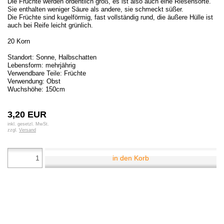
Die Früchte werden ordentlich groß, es ist also auch eine Riesensorte.
Sie enthalten weniger Säure als andere, sie schmeckt süßer.
Die Früchte sind kugelförmig, fast vollständig rund, die äußere Hülle ist
auch bei Reife leicht grünlich.
20 Korn
Standort: Sonne, Halbschatten
Lebensform: mehrjährig
Verwendbare Teile: Früchte
Verwendung: Obst
Wuchshöhe: 150cm
3,20 EUR
inkl. gesetzl. MwSt.
zzgl.
Versand
in den Korb