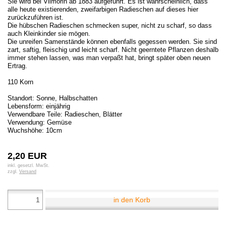
Sie wird bei Vilmorin ab 1883 aufgeführt. Es ist wahrscheinlich, dass
alle heute existierenden, zweifarbigen Radieschen auf dieses hier
zurückzuführen ist.
Die hübschen Radieschen schmecken super, nicht zu scharf, so dass
auch Kleinkinder sie mögen.
Die unreifen Samenstände können ebenfalls gegessen werden. Sie sind
zart, saftig, fleischig und leicht scharf. Nicht geerntete Pflanzen deshalb
immer stehen lassen, was man verpaßt hat, bringt später oben neuen
Ertrag.
110 Korn
Standort: Sonne, Halbschatten
Lebensform: einjährig
Verwendbare Teile: Radieschen, Blätter
Verwendung: Gemüse
Wuchshöhe: 10cm
2,20 EUR
inkl. gesetzl. MwSt.
zzgl.
Versand
in den Korb