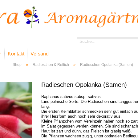
F
Kontakt
Versand
»
»
Shop
Radieschen & Rettich
Radieschen Opolanka (Samen)
Radieschen Opolanka (Samen)
Raphanus sativus subsp. sativus
Eine polnische Sorte. Die Radieschen sind langgestre
lang.
Die ersten Keimblätter schmecken sehr gut einfach au
ihrer Herzform auch noch sehr dekorativ aus.
Kleine Pflänzchen vom Vereinzeln haben noch so zarte
im Salat gegessen werden können. Sie sind scharlachr
Haut ist zart und dünn, das Fleisch ist glasig weiß.
Die Pflanzen wachsen zügig, unter optimalen Bedingu