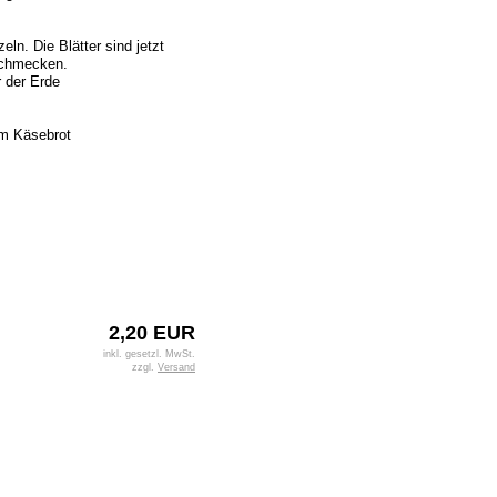
ln. Die Blätter sind jetzt
 schmecken.
r der Erde
em Käsebrot
2,20 EUR
inkl. gesetzl. MwSt.
zzgl.
Versand