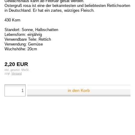
Gewächshaus kann ab Februar gesät werden.
Ostergruß rosa ist eine der bekanntesten und beliebtesten Rettichsorten
in Deutschland. Er hat ein zartes, würziges Fleisch.
430 Korn
Standort: Sonne, Halbschatten
Lebensform: einjährig
Verwendbare Teile: Rettich
Verwendung: Gemüse
Wuchshöhe: 20cm
2,20 EUR
inkl. gesetzl. MwSt.
zzgl.
Versand
in den Korb