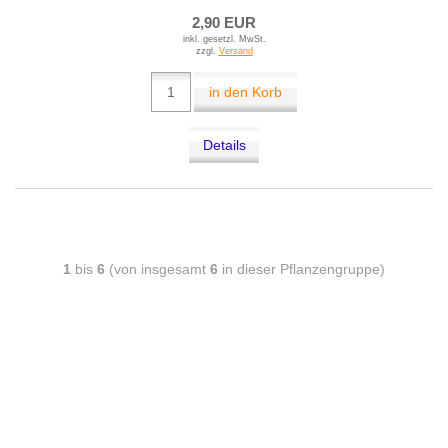
2,90 EUR
inkl. gesetzl. MwSt.
zzgl.
Versand
in den Korb
Details
1
bis
6
(von insgesamt
6
in dieser Pflanzengruppe)