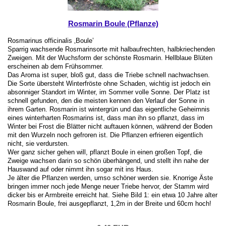
Rosmarin Boule (Pflanze)
Rosmarinus officinalis ‚Boule’
Sparrig wachsende Rosmarinsorte mit halbaufrechten, halbkriechenden
Zweigen. Mit der Wuchsform der schönste Rosmarin. Hellblaue Blüten
erscheinen ab dem Frühsommer.
Das Aroma ist super, bloß gut, dass die Triebe schnell nachwachsen.
Die Sorte übersteht Winterfröste ohne Schaden, wichtig ist jedoch ein
absonniger Standort im Winter, im Sommer volle Sonne. Der Platz ist
schnell gefunden, den die meisten kennen den Verlauf der Sonne in
ihrem Garten. Rosmarin ist wintergrün und das eigentliche Geheimnis
eines winterharten Rosmarins ist, dass man ihn so pflanzt, dass im
Winter bei Frost die Blätter nicht auftauen können, während der Boden
mit den Wurzeln noch gefroren ist. Die Pflanzen erfrieren eigentlich
nicht, sie verdursten.
Wer ganz sicher gehen will, pflanzt Boule in einen großen Topf, die
Zweige wachsen darin so schön überhängend, und stellt ihn nahe der
Hauswand auf oder nimmt ihn sogar mit ins Haus.
Je älter die Pflanzen werden, umso schöner werden sie. Knorrige Äste
bringen immer noch jede Menge neuer Triebe hervor, der Stamm wird
dicker bis er Armbreite erreicht hat. Siehe Bild 1: ein etwa 10 Jahre alter
Rosmarin Boule, frei ausgepflanzt, 1,2m in der Breite und 60cm hoch!