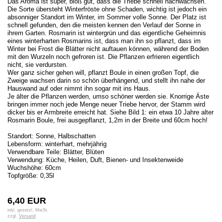
Das Aroma ist super, bloß gut, dass die Triebe schnell nachwachsen.
Die Sorte übersteht Winterfröste ohne Schaden, wichtig ist jedoch ein
absonniger Standort im Winter, im Sommer volle Sonne. Der Platz ist
schnell gefunden, den die meisten kennen den Verlauf der Sonne in
ihrem Garten. Rosmarin ist wintergrün und das eigentliche Geheimnis
eines winterharten Rosmarins ist, dass man ihn so pflanzt, dass im
Winter bei Frost die Blätter nicht auftauen können, während der Boden
mit den Wurzeln noch gefroren ist. Die Pflanzen erfrieren eigentlich
nicht, sie verdursten.
Wer ganz sicher gehen will, pflanzt Boule in einen großen Topf, die
Zweige wachsen darin so schön überhängend, und stellt ihn nahe der
Hauswand auf oder nimmt ihn sogar mit ins Haus.
Je älter die Pflanzen werden, umso schöner werden sie. Knorrige Äste
bringen immer noch jede Menge neuer Triebe hervor, der Stamm wird
dicker bis er Armbreite erreicht hat. Siehe Bild 1: ein etwa 10 Jahre alter
Rosmarin Boule, frei ausgepflanzt, 1,2m in der Breite und 60cm hoch!
Standort: Sonne, Halbschatten
Lebensform: winterhart, mehrjährig
Verwendbare Teile: Blätter, Blüten
Verwendung: Küche, Heilen, Duft, Bienen- und Insektenweide
Wuchshöhe: 60cm
Topfgröße: 0,35l
6,40 EUR
inkl. gesetzl. MwSt.
zzgl.
Versand