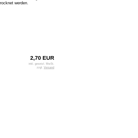
trocknet werden.
2,70 EUR
inkl. gesetzl. MwSt.
zzgl.
Versand