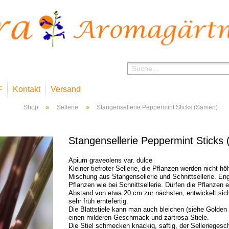
F
Kontakt
Versand
»
»
Shop
Sellerie
Stangensellerie Peppermint Sticks (Samen)
Stangensellerie Peppermint Sticks
Apium graveolens var. dulce
Kleiner tiefroter Sellerie, die Pflanzen werden nicht h
Mischung aus Stangensellerie und Schnittsellerie. Eng
Pflanzen wie bei Schnittsellerie. Dürfen die Pflanzen
Abstand von etwa 20 cm zur nächsten, entwickelt sich 
sehr früh erntefertig.
Die Blattstiele kann man auch bleichen (siehe Golde
einen milderen Geschmack und zartrosa Stiele.
Die Stiel schmecken knackig, saftig, der Selleriegesch