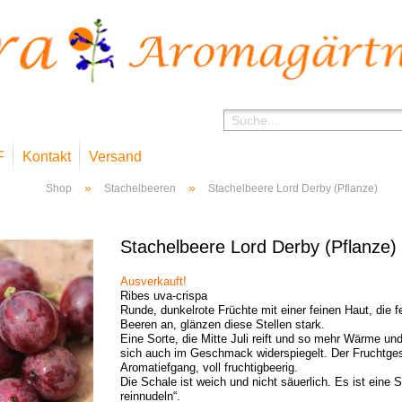
F
Kontakt
Versand
»
»
Shop
Stachelbeeren
Stachelbeere Lord Derby (Pflanze)
Stachelbeere Lord Derby (Pflanze)
Ausverkauft!
Ribes uva-crispa
Runde, dunkelrote Früchte mit einer feinen Haut, die f
Beeren an, glänzen diese Stellen stark.
Eine Sorte, die Mitte Juli reift und so mehr Wärme u
sich auch im Geschmack widerspiegelt. Der Fruchtge
Aromatiefgang, voll fruchtigbeerig.
Die Schale ist weich und nicht säuerlich. Es ist eine
reinnudeln“.