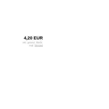
4,20 EUR
inkl. gesetzl. MwSt.
zzgl.
Versand