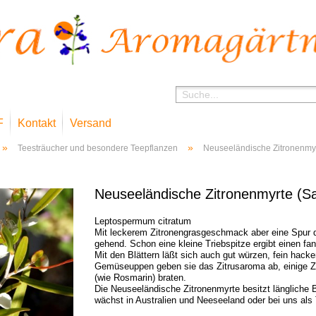
F
Kontakt
Versand
»
»
Teesträucher und besondere Teepflanzen
Neuseeländische Zitronenmy
Neuseeländische Zitronenmyrte (
Leptospermum citratum
Mit leckerem Zitronengrasgeschmack aber eine Spur du
gehend. Schon eine kleine Triebspitze ergibt einen fa
Mit den Blättern läßt sich auch gut würzen, fein hacken
Gemüseuppen geben sie das Zitrusaroma ab, einige 
(wie Rosmarin) braten.
Die Neuseeländische Zitronenmyrte besitzt längliche B
wächst in Australien und Neeseeland oder bei uns als 