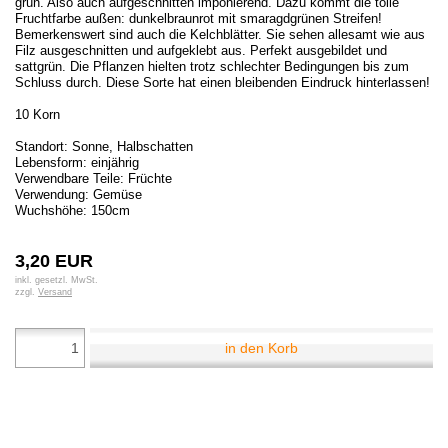
grün. Also auch aufgeschnitten imponierend. Dazu kommt die tolle
Fruchtfarbe außen: dunkelbraunrot mit smaragdgrünen Streifen!
Bemerkenswert sind auch die Kelchblätter. Sie sehen allesamt wie aus
Filz ausgeschnitten und aufgeklebt aus. Perfekt ausgebildet und
sattgrün. Die Pflanzen hielten trotz schlechter Bedingungen bis zum
Schluss durch. Diese Sorte hat einen bleibenden Eindruck hinterlassen!
10 Korn
Standort: Sonne, Halbschatten
Lebensform: einjährig
Verwendbare Teile: Früchte
Verwendung: Gemüse
Wuchshöhe: 150cm
3,20 EUR
inkl. gesetzl. MwSt.
zzgl.
Versand
in den Korb