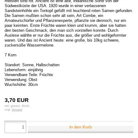
meisten sind rot. Ancient ist eine alte, indianische Sorte von der
Südwestküste der USA. 1920 wurde in einer verlassenen
Sandsteinhöhle ein Tontopf gefüllt mit leuchtend roten Samen gefunden.
Die Samen mußten schon sehr alt sein, Art Combe, ein
Amateurschürfer und Pflanzenexperte, pflanzte sie dennoch, nur ein
paar keimten. Erste Früchte waren klein und krumm, aber sie hatten
den besten Geschmack, den man sich vorstellen konnte. Durch
Auslese wählte er nur die Früchte aus, die größer und wohlgeformter
waren. Und das ist Ancient heute: eine große, bis 10kg schwere,
zuckersüße Wassermelone.
7 Korn
Standort: Sonne, Halbschatten
Lebensform: einjährig
Verwendbare Teile: Früchte
Verwendung: Obst
Wuchshöhe: 30cm
3,70 EUR
inkl. gesetzl. MwSt.
zzgl.
Versand
in den Korb