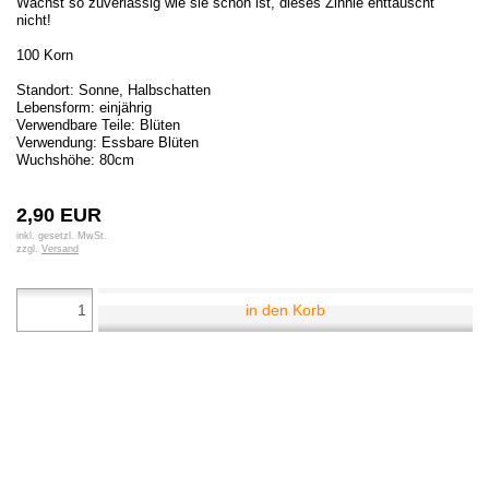
Wächst so zuverlässig wie sie schön ist, dieses Zinnie enttäuscht
nicht!
100 Korn
Standort: Sonne, Halbschatten
Lebensform: einjährig
Verwendbare Teile: Blüten
Verwendung: Essbare Blüten
Wuchshöhe: 80cm
2,90 EUR
inkl. gesetzl. MwSt.
zzgl.
Versand
in den Korb