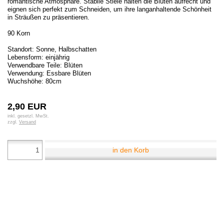
romantische Atmosphäre. Stabile Stiele halten die Blüten aufrecht und
eignen sich perfekt zum Schneiden, um ihre langanhaltende Schönheit
in Sträußen zu präsentieren.
90 Korn
Standort: Sonne, Halbschatten
Lebensform: einjährig
Verwendbare Teile: Blüten
Verwendung: Essbare Blüten
Wuchshöhe: 80cm
2,90 EUR
inkl. gesetzl. MwSt.
zzgl.
Versand
in den Korb