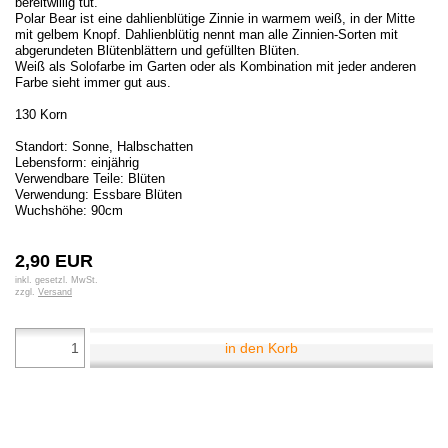
bereitwillig tut.
Polar Bear ist eine dahlienblütige Zinnie in warmem weiß, in der Mitte
mit gelbem Knopf. Dahlienblütig nennt man alle Zinnien-Sorten mit
abgerundeten Blütenblättern und gefüllten Blüten.
Weiß als Solofarbe im Garten oder als Kombination mit jeder anderen
Farbe sieht immer gut aus.
130 Korn
Standort: Sonne, Halbschatten
Lebensform: einjährig
Verwendbare Teile: Blüten
Verwendung: Essbare Blüten
Wuchshöhe: 90cm
2,90 EUR
inkl. gesetzl. MwSt.
zzgl.
Versand
in den Korb