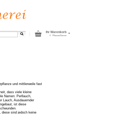
Ihr Warenkorb
0
Pflanzen/Samen
rpflanze und mittlerweile fast
eit, dass viele kleine
ele Namen: Perllauch,
der Lauch, Ausdauernder
ngebaut, ist diese
rschwunden.
 diese sind jedoch keine