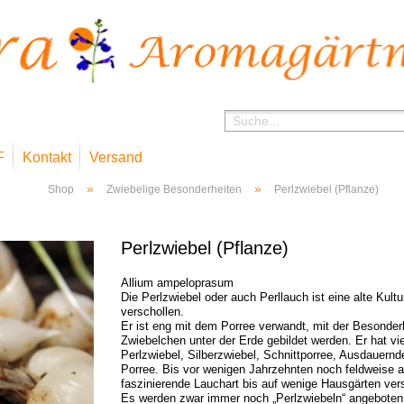
F
Kontakt
Versand
»
»
Shop
Zwiebelige Besonderheiten
Perlzwiebel (Pflanze)
Perlzwiebel (Pflanze)
Allium ampeloprasum
Die Perlzwiebel oder auch Perllauch ist eine alte Kultu
verschollen.
Er ist eng mit dem Porree verwandt, mit der Besonderh
Zwiebelchen unter der Erde gebildet werden. Er hat vi
Perlzwiebel, Silberzwiebel, Schnittporree, Ausdauern
Porree. Bis vor wenigen Jahrzehnten noch feldweise a
faszinierende Lauchart bis auf wenige Hausgärten ve
Es werden zwar immer noch „Perlzwiebeln“ angeboten,