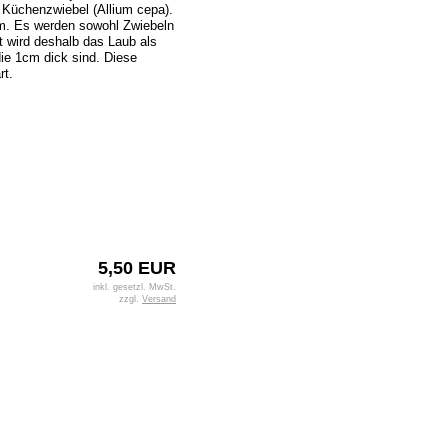
 Küchenzwiebel (Allium cepa).
m. Es werden sowohl Zwiebeln
et wird deshalb das Laub als
die 1cm dick sind. Diese
rt.
5,50 EUR
inkl. gesetzl. MwSt.
zzgl.
Versand