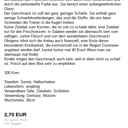
durch die perlenweiße Farbe aus. Sie besitzt einen außergewöhnlichen
Glanz.
Der Geschmack ist süß bei ganz geringer Schärfe. Sie enthält ganz
wenige Schwefelverbindungen, das sind die Stoffe, die uns beim
Schneiden die Tränen in die Augen treiben.
Keine Zwiebel zum Kochen, die ist viel zu schade dafür, eine Zwiebel
nur für den Frischverzehr. In Salaten werden sie überrascht sein vom
saftigen, zarten Fleisch und von dem wunderbaren Geschmack!
Übrigens lohnt sich der Anbau auch finanziell, eine Kiste dieser
besonderen Kostbarkeit, die kommerziell nur in der Region Cevennen
angebaut werden darf, kostet locker mal 40 Euro! Wenn man sie
überhaupt mal findet.
Kinder mögen den Geschmack auch sehr, weil er eben nicht so scharf
ist. Frisch auf dem Brot sehr zu empfehlen.
100 Korn
Standort: Sonne, Halbschatten
Lebensform: einjährig
Verwendbare Teile: Zwiebeln, Schlotten
Verwendung: Gemüse, Würzen
Wuchshöhe: 30cm
2,70 EUR
inkl. gesetzl. MwSt.
zzgl.
Versand