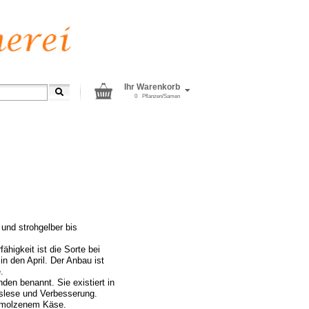
Ihr Warenkorb
0
Pflanzen/Samen
 und strohgelber bis
ähigkeit ist die Sorte bei
in den April. Der Anbau ist
.
nden benannt. Sie existiert in
Auslese und Verbesserung.
hmolzenem Käse.