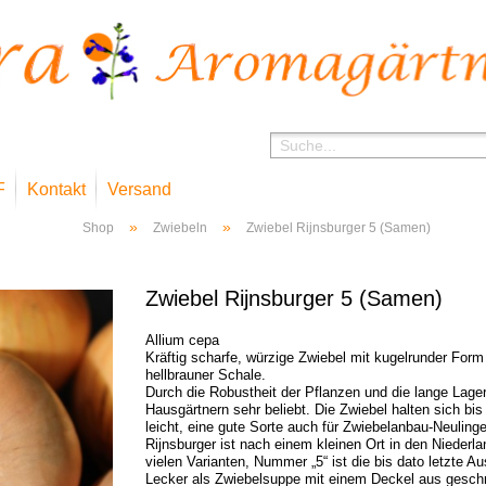
F
Kontakt
Versand
»
»
Shop
Zwiebeln
Zwiebel Rijnsburger 5 (Samen)
Zwiebel Rijnsburger 5 (Samen)
Allium cepa
Kräftig scharfe, würzige Zwiebel mit kugelrunder Form
hellbrauner Schale.
Durch die Robustheit der Pflanzen und die lange Lagerf
Hausgärtnern sehr beliebt. Die Zwiebel halten sich bis 
leicht, eine gute Sorte auch für Zwiebelanbau-Neulinge
Rijnsburger ist nach einem kleinen Ort in den Niederla
vielen Varianten, Nummer „5“ ist die bis dato letzte 
Lecker als Zwiebelsuppe mit einem Deckel aus gesc