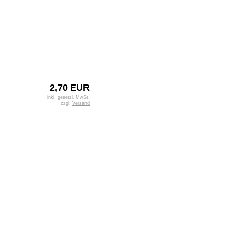
2,70 EUR
inkl. gesetzl. MwSt.
zzgl.
Versand