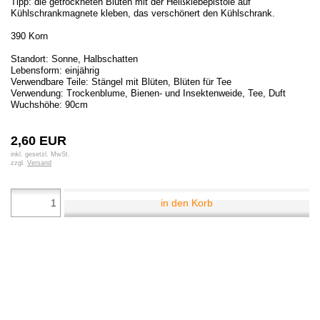
Tipp: die getrockneten Blüten mit der Heißklebepistole auf
Kühlschrankmagnete kleben, das verschönert den Kühlschrank.
390 Korn
Standort: Sonne, Halbschatten
Lebensform: einjährig
Verwendbare Teile: Stängel mit Blüten, Blüten für Tee
Verwendung: Trockenblume, Bienen- und Insektenweide, Tee, Duft
Wuchshöhe: 90cm
2,60 EUR
inkl. gesetzl. MwSt.
zzgl.
Versand
in den Korb