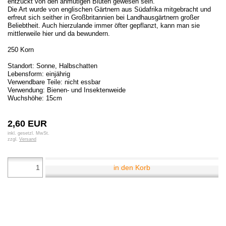
entzückt von den anmutigen Blüten gewesen sein.
Die Art wurde von englischen Gärtnern aus Südafrika mitgebracht und
erfreut sich seither in Großbritannien bei Landhausgärtnern großer
Beliebtheit. Auch hierzulande immer öfter gepflanzt, kann man sie
mittlerweile hier und da bewundern.
250 Korn
Standort: Sonne, Halbschatten
Lebensform: einjährig
Verwendbare Teile: nicht essbar
Verwendung: Bienen- und Insektenweide
Wuchshöhe: 15cm
2,60 EUR
inkl. gesetzl. MwSt.
zzgl.
Versand
in den Korb