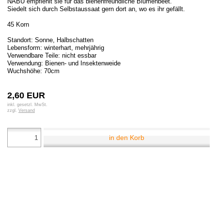
NABU empfiehlt sie für das bienenfreundliche Blumenbeet.
Siedelt sich durch Selbstaussaat gern dort an, wo es ihr gefällt.
45 Korn
Standort: Sonne, Halbschatten
Lebensform: winterhart, mehrjährig
Verwendbare Teile: nicht essbar
Verwendung: Bienen- und Insektenweide
Wuchshöhe: 70cm
2,60 EUR
inkl. gesetzl. MwSt.
zzgl.
Versand
in den Korb