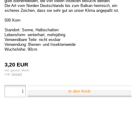
gute Bienenweiden, die von vielen Insekten besucht werden.
Die Art vom Norden Deutschlands bis zum Balkan heimisch, ein
sicheres Zeichen, dass sie sehr gut an unser Klima angepaßt ist.
500 Korn
Standort: Sonne, Halbschatten
Lebensform: winterhart, mehrjährig
Verwendbare Teile: nicht essbar
Verwendung: Bienen- und Insektenweide
Wuchshöhe: 90cm
3,20 EUR
inkl. gesetzl. MwSt.
zzgl.
Versand
in den Korb