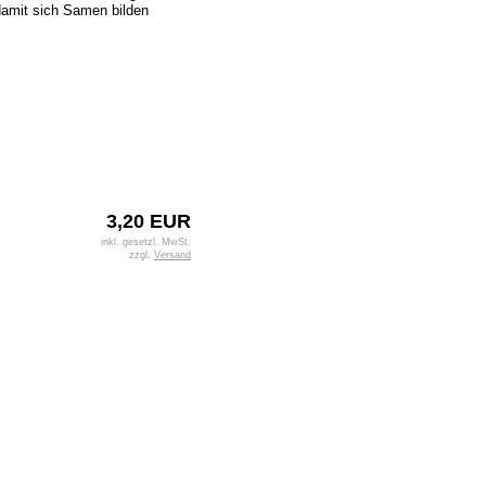
 damit sich Samen bilden
3,20 EUR
inkl. gesetzl. MwSt.
zzgl.
Versand