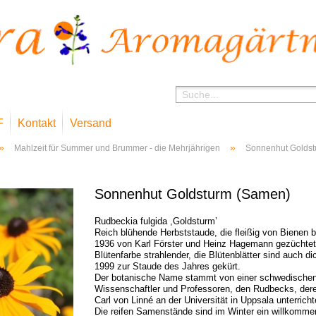
F
Kontakt
Versand
»
»
Mahlzeit für Summer und Brummer - die Mehrjährigen
Sonnenhut Golds
Sonnenhut Goldsturm (Samen)
Rudbeckia fulgida ,Goldsturm’
Reich blühende Herbststaude, die fleißig von Bienen 
1936 von Karl Förster und Heinz Hagemann gezüchtet. 
Blütenfarbe strahlender, die Blütenblätter sind auch di
1999 zur Staude des Jahres gekürt.
Der botanische Name stammt von einer schwedischen
Wissenschaftler und Professoren, den Rudbecks, dere
Carl von Linné an der Universität in Uppsala unterricht
Die reifen Samenstände sind im Winter ein willkommen