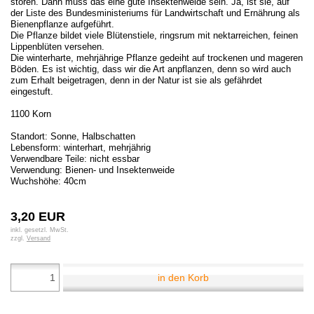
stören. Dann muss das eine gute Insektenweide sein. Ja, ist sie, auf
der Liste des Bundesministeriums für Landwirtschaft und Ernährung als
Bienenpflanze aufgeführt.
Die Pflanze bildet viele Blütenstiele, ringsrum mit nektarreichen, feinen
Lippenblüten versehen.
Die winterharte, mehrjährige Pflanze gedeiht auf trockenen und mageren
Böden. Es ist wichtig, dass wir die Art anpflanzen, denn so wird auch
zum Erhalt beigetragen, denn in der Natur ist sie als gefährdet
eingestuft.
1100 Korn
Standort: Sonne, Halbschatten
Lebensform: winterhart, mehrjährig
Verwendbare Teile: nicht essbar
Verwendung: Bienen- und Insektenweide
Wuchshöhe: 40cm
3,20 EUR
inkl. gesetzl. MwSt.
zzgl.
Versand
in den Korb