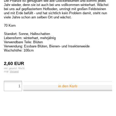
Die Pflanze ist genügsam wie alle Glockenblumen und kommt jedes
Jahr wieder, denn sie ist auch bei uns vollkommen winterhart. Wächst
bei uns auf gepflastertem Hofboden, umringt mit großen Feldsteinen
und mit Erde befüllt - und hat sichtlich kein Problem damit, steht nun
viele Jahre schon am selben Ort und wächst.
70 Korn
Standort: Sonne, Halbschatten
Lebensform: winterhart, mehrjährig
Verwendbare Teile: Blüten
Verwendung: Essbare Blüten, Bienen- und Insektenweide
Wuchshöhe: 100cm
2,60 EUR
inkl. gesetzl. MwSt.
zzgl.
Versand
in den Korb