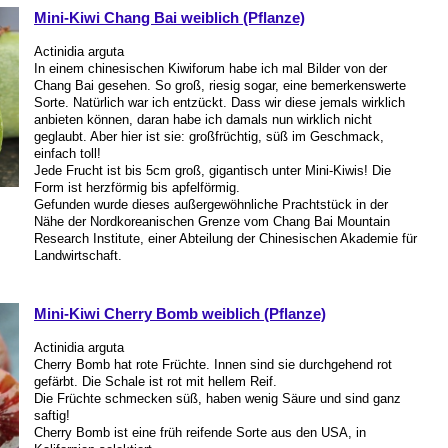
Mini-Kiwi Chang Bai weiblich (Pflanze)
Actinidia arguta
In einem chinesischen Kiwiforum habe ich mal Bilder von der
Chang Bai gesehen. So groß, riesig sogar, eine bemerkenswerte
Sorte. Natürlich war ich entzückt. Dass wir diese jemals wirklich
anbieten können, daran habe ich damals nun wirklich nicht
geglaubt. Aber hier ist sie: großfrüchtig, süß im Geschmack,
einfach toll!
Jede Frucht ist bis 5cm groß, gigantisch unter Mini-Kiwis! Die
Form ist herzförmig bis apfelförmig.
Gefunden wurde dieses außergewöhnliche Prachtstück in der
Nähe der Nordkoreanischen Grenze vom Chang Bai Mountain
Research Institute, einer Abteilung der Chinesischen Akademie für
Landwirtschaft.
Mini-Kiwi Cherry Bomb weiblich (Pflanze)
Actinidia arguta
Cherry Bomb hat rote Früchte. Innen sind sie durchgehend rot
gefärbt. Die Schale ist rot mit hellem Reif.
Die Früchte schmecken süß, haben wenig Säure und sind ganz
saftig!
Cherry Bomb ist eine früh reifende Sorte aus den USA, in