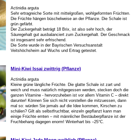
Actinidia arguta
Sehr ertragreiche Sorte mit mittelgroßen, wohlgeformten Früchten.
Die Früchte hängen büschelweise an der Pflanze. Die Schale ist
grün gefärbt.
Der Zuckergehalt beträgt 18 Brix, ist also sehr hoch, der
Säuregehalt gut ausbalanciert zum Zuckergehalt. Der Geschmack
ist insgesamt sehr erfrischend.
Die Sorte wurde in der Bayrischen Versuchsanstalt
Veitshöchsheim auf Wuchs und Ertrag getestet.
Mini-Kiwi Issai zwittrig (Pflanze)
Actinidia arguta
Kleine grüne längliche Früchte. Die glatte Schale ist zart und
weich und muss natürlich mitgegessen werden, stecken doch die
ganzen Vitamine - hervorzuheben ist vor allem Vitamin C – direkt
darunter! Können Sie sich nicht vorstellen die mitzuessen, dann
mal so: würden Sie jemals auf die Idee kommen, Kirschen zu
schälen? Gilt als selbstfruchtbar, einzeln gepflanzt kann man
einige Früchte ernten – mit männlicher Bestäuberpflanze ist der
Fruchbehang dagegen enorm! Winterhart bis –25°C.
Mini-Kiwi Jade Moon weiblich (Pflanze)