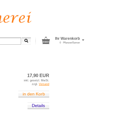
Ihr Warenkorb
0
Pflanzen/Samen
»
p
Kiwi
17,90 EUR
inkl. gesetzl. MwSt.
zzgl.
Versand
in den Korb
Details