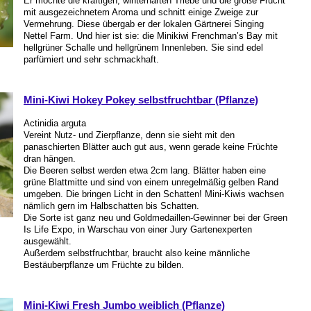
Er mochte die kräftigen, winterharten Triebe und die große Frucht
mit ausgezeichnetem Aroma und schnitt einige Zweige zur
Vermehrung. Diese übergab er der lokalen Gärtnerei Singing
Nettel Farm. Und hier ist sie: die Minikiwi Frenchman’s Bay mit
hellgrüner Schalle und hellgrünem Innenleben. Sie sind edel
parfümiert und sehr schmackhaft.
Mini-Kiwi Hokey Pokey selbstfruchtbar (Pflanze)
Actinidia arguta
Vereint Nutz- und Zierpflanze, denn sie sieht mit den
panaschierten Blätter auch gut aus, wenn gerade keine Früchte
dran hängen.
Die Beeren selbst werden etwa 2cm lang. Blätter haben eine
grüne Blattmitte und sind von einem unregelmäßig gelben Rand
umgeben. Die bringen Licht in den Schatten! Mini-Kiwis wachsen
nämlich gern im Halbschatten bis Schatten.
Die Sorte ist ganz neu und Goldmedaillen-Gewinner bei der Green
Is Life Expo, in Warschau von einer Jury Gartenexperten
ausgewählt.
Außerdem selbstfruchtbar, braucht also keine männliche
Bestäuberpflanze um Früchte zu bilden.
Mini-Kiwi Fresh Jumbo weiblich (Pflanze)