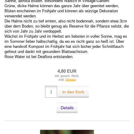
Sanfte, altrosa Blüten. Besonders hübsch in Vintage-Gärten!
Grüne, dicke Halme können das ganze Jahr über geerntet werden,
Blüten erscheinen im Frühjahr und können als würzige Dekoration
verwendet werden.
Die Halme nicht zu tief ernten, also nicht bodennah, sondern etwa 3cm
über dem Boden, so bleibt genug als Reserve für die Pflanze selsbt, die
sich von Jahr zu Jahr verdoppelt.
Wächst im Frühjahr und im Herbst am liebsten in voller Sonne, mag es
im Sommer lieber halbschattig, da wo es nicht ganz so heiß ist. Über
eine handvoll Kompost im Frühjahr hat sich bisher jeder Schnittlauch
gefreut und dankt mit gesundem Blattwachstum.
Rose Water ist bei Deaflora entstanden.
4,80 EUR
inkl. gesetzl. MwSt.
zzgl.
Versand
in den Korb
Details