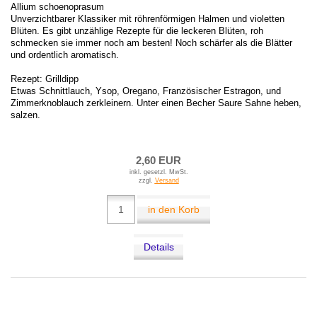
Allium schoenoprasum
Unverzichtbarer Klassiker mit röhrenförmigen Halmen und violetten
Blüten. Es gibt unzählige Rezepte für die leckeren Blüten, roh
schmecken sie immer noch am besten! Noch schärfer als die Blätter
und ordentlich aromatisch.
Rezept: Grilldipp
Etwas Schnittlauch, Ysop, Oregano, Französischer Estragon, und
Zimmerknoblauch zerkleinern. Unter einen Becher Saure Sahne heben,
salzen.
2,60 EUR
inkl. gesetzl. MwSt.
zzgl.
Versand
in den Korb
Details